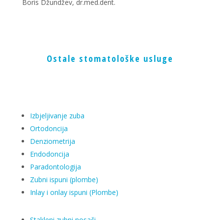
Boris Džundžev, dr.med.dent.
Ostale stomatološke usluge
Izbjeljivanje zuba
Ortodoncija
Denziometrija
Endodoncija
Paradontologija
Zubni ispuni (plombe)
Inlay i onlay ispuni (Plombe)
Stakleni zubni nosači