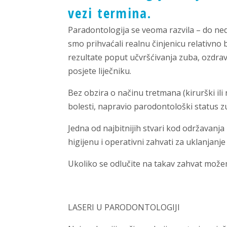
vezi termina.
Paradontologija se veoma razvila – do ne
smo prihvaćali realnu činjenicu relativno
rezultate poput učvršćivanja zuba, ozdrav
posjete liječniku.
Bez obzira o načinu tretmana (kirurški ili 
bolesti, napravio parodontološki status z
Jedna od najbitnijih stvari kod održavan
higijenu i operativni zahvati za uklanjan
Ukoliko se odlučite na takav zahvat možemo
LASERI U PARODONTOLOGIJI