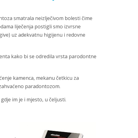
ntoza smatrala neizlječivom bolesti čime
dama liječenja postigli smo izvrsne
give) uz adekvatnu higijenu i redovne
cijenta kako bi se odredila vrsta parodontne
išćenje kamenca, mekanu četkicu za
je zahvaćeno paradontozom.
e im je i mjesto, u čeljusti.