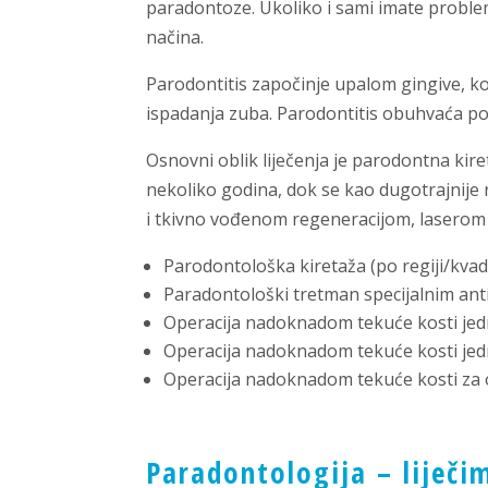
paradontoze. Ukoliko i sami imate problem
načina.
Parodontitis započinje upalom gingive, koja
ispadanja zuba. Parodontitis obuhvaća pod
Osnovni oblik liječenja je parodontna kire
nekoliko godina, dok se kao dugotrajnije 
i tkivno vođenom regeneracijom, laserom
Parodontološka kiretaža (po regiji/kva
Paradontološki tretman specijalnim ant
Operacija nadoknadom tekuće kosti jed
Operacija nadoknadom tekuće kosti jed
Operacija nadoknadom tekuće kosti za ob
Paradontologija – liječi