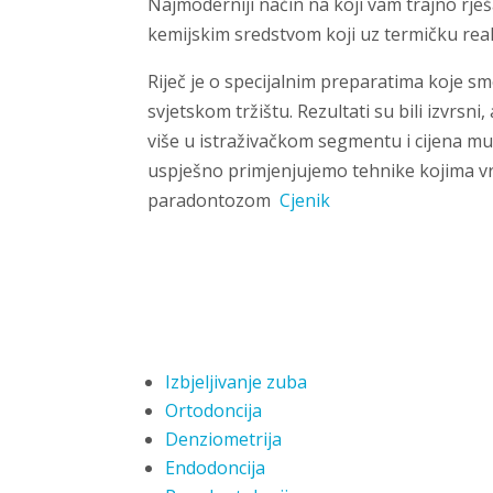
Najmoderniji način na koji vam trajno rje
kemijskim sredstvom koji uz termičku reak
Riječ je o specijalnim preparatima koje smo 
svjetskom tržištu. Rezultati su bili izvrs
više u istraživačkom segmentu i cijena mu
uspješno primjenjujemo tehnike kojima vr
paradontozom
Cjenik
Izbjeljivanje zuba
Ortodoncija
Denziometrija
Endodoncija