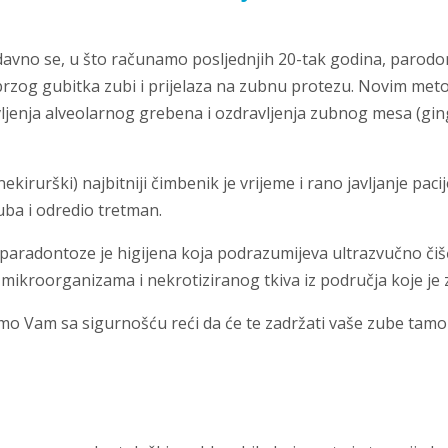
davno se, u što računamo posljednjih 20-tak godina, parodo
 brzog gubitka zubi i prijelaza na zubnu protezu. Novim meto
ljenja alveolarnog grebena i ozdravljenja zubnog mesa (gin
nekirurški) najbitniji čimbenik je vrijeme i rano javljanje pa
uba i odredio tretman.
ja paradontoze je higijena koja podrazumijeva ultrazvučno č
je mikroorganizama i nekrotiziranog tkiva iz područja koje 
 Vam sa sigurnošću reći da će te zadržati vaše zube tamo gdj