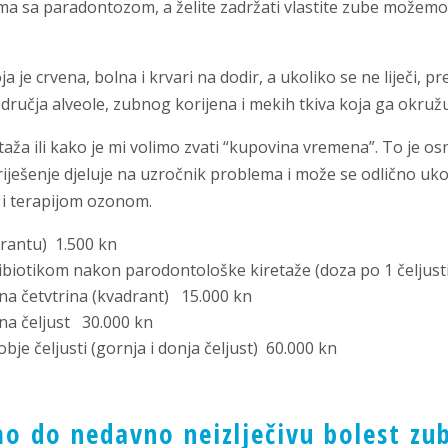
a sa paradontozom, a želite zadržati vlastite zube možemo pr
 je crvena, bolna i krvari na dodir, a ukoliko se ne liječi, p
ručja alveole, zubnog korijena i mekih tkiva koja ga okružu
taža ili kako je mi volimo zvati “kupovina vremena”. To je o
riješenje djeluje na uzročnik problema i može se odlično u
 i terapijom ozonom.
drantu) 1.500 kn
ibiotikom nakon parodontološke kiretaže (doza po 1 čeljusti
na četvtrina (kvadrant) 15.000 kn
na čeljust 30.000 kn
je čeljusti (gornja i donja čeljust) 60.000 kn
mo do nedavno neizlječivu bolest zu