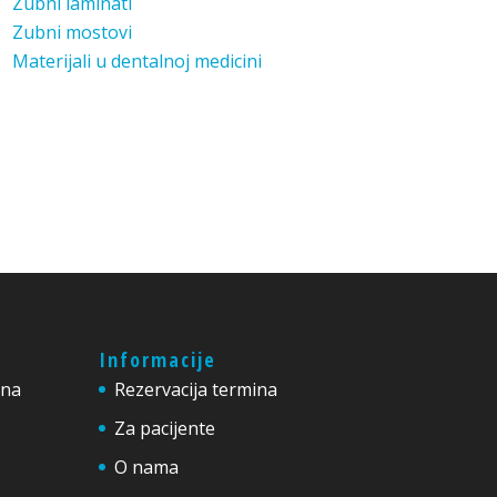
Zubni laminati
Zubni mostovi
Materijali u dentalnoj medicini
Informacije
ina
Rezervacija termina
Za pacijente
O nama