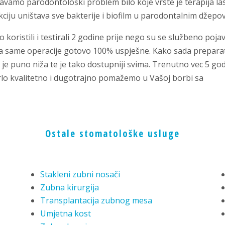
šavamo parodontološki problem bilo koje vrste je terapija la
ciju uništava sve bakterije i biofilm u parodontalnim džepo
koristili i testirali 2 godine prije nego su se službeno pojav
ni, a same operacije gotovo 100% uspješne. Kako sada preparat
 je puno niža te je tako dostupniji svima. Trenutno vec 5 go
lo kvalitetno i dugotrajno pomažemo u Vašoj borbi sa
Ostale stomatološke usluge
Stakleni zubni nosači
Zubna kirurgija
Transplantacija zubnog mesa
Umjetna kost