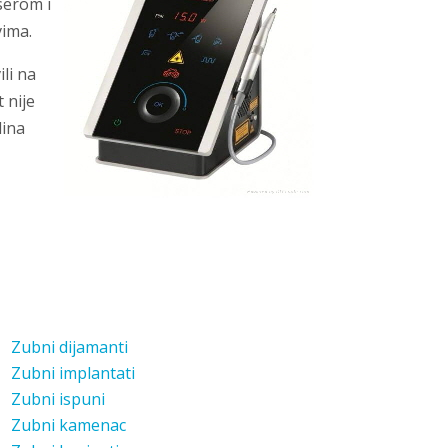
serom i
vima.
ili na
 nije
dina
Zubni dijamanti
Zubni implantati
Zubni ispuni
Zubni kamenac