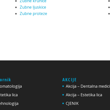
Zubne krunice
Zubne ljuskice
Zubne proteze
ornik
AKCIJE
tomatologija
Akcija – Dentalna medic
tetika lica
Akcija – Estetika lica
ehnologija
CJENIK