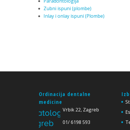
Paradontologija
Zubni ispuni (plombe)
Inlay i onlay ispuni (Plombe)
Ordinacija dentalne
Izb
medicine
S
Vrbik 22, Zagreb
Es
01/ 6198 593
T