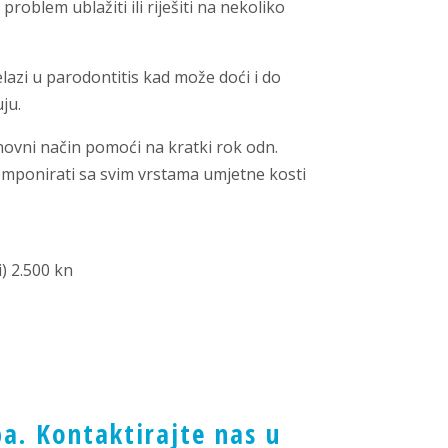
oblem ublažiti ili riješiti na nekoliko
relazi u parodontitis kad može doći i do
ju.
snovni način pomoći na kratki rok odn.
komponirati sa svim vrstama umjetne kosti
) 2.500 kn
ba. Kontaktirajte nas u