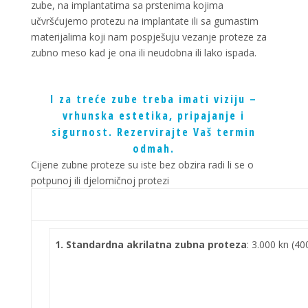
zube, na implantatima sa prstenima kojima
učvršćujemo protezu na implantate ili sa gumastim
materijalima koji nam pospješuju vezanje proteze za
zubno meso kad je ona ili neudobna ili lako ispada.
I za treće zube treba imati viziju –
vrhunska estetika, pripajanje i
sigurnost. Rezervirajte Vaš termin
odmah.
Cijene zubne proteze su iste bez obzira radi li se o
potpunoj ili djelomičnoj protezi
1. Standardna akrilatna zubna proteza
: 3.000 kn (40