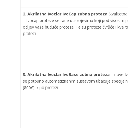
2. Akrilatna Ivoclar IvoCap zubna proteza
(kvalitetn
– Ivocap proteze se rade u strojevima koji pod visokim pr
odljev vaše buduće proteze. Te su proteze čvršće i kvalite
protezi
3. Akrilatna Ivoclar IvoBase zubna proteza
– nove Iv
se potpuno automatiziranim sustavom ubacuje specijalni ma
(800€) / p
o protezi