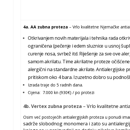
4a.
AA zubna proteza
– Vrlo
kvalitetne Njemačke antia
Otkrivanjem novih materijala i tehnika rada otkrive
ograničena (pečenje i edem sluznice u usnoj šuplj
curenje nosa, svrbež itd. Riješenje za sve ove al
samom akrilatu. Time akrilatne proteze očišćene 
alergični na standardne akrilate. Antialergijske 
pritiskom oko 4 bara. Izuzetno dobro su podnošlj
Izrada traje do 5 radnih dana.
Cijena: 7.000 kn (930€) / po protezi
4b. Vertex
zubna proteza
– Vrlo
kvalitetne anti
Osim već postojećih antialergijskih proteza u ponudi im
sadrže slobodnog monomera i zato su antialergi