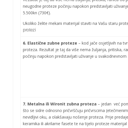
neugodne proteze počinju napokon predstavljati uživanj
5.500kn (730€).
Ukoliko želite mekani materijal staviti na Vašu staru prot
protezi
6. Elastične zubne proteze
– kod jače osjetljivih na 
proteza. Rezultat je taj da više nema žuljanja, pritiska,
počinju napokon predstavljati uživanje u svakodnevnom ž
7. Metalna ili Wironit zubna proteza
– jedan već pom
što se sidre odnosno pričvrščuju pričvrscima (etečmenim
nevidljivi oku, a olakšavaju nošenje proteza. Prije predaj
keramika ili akrilarne fasete te na tijelo proteze materija