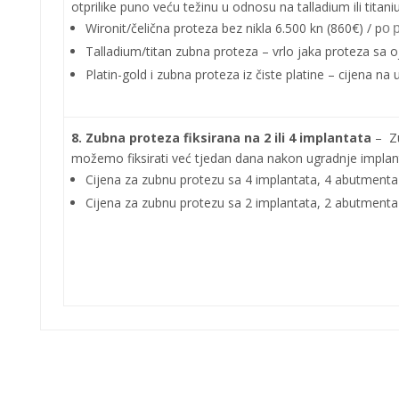
otprilike puno veću težinu u odnosu na talladium ili titani
Wironit/čelična proteza bez nikla 6.500 kn (860€) / p
o 
Talladium/titan zubna proteza – vrlo jaka proteza sa
Platin-gold i zubna proteza iz čiste platine – cijena na 
8. Zubna proteza fiksirana na 2 ili 4 implantata
–
Z
možemo fiksirati već tjedan dana nakon ugradnje implan
Cijena za zubnu protezu sa 4 implantata
, 4 abutmenta
Cijena za zubnu protezu sa 2 implantata, 2 abutmenta