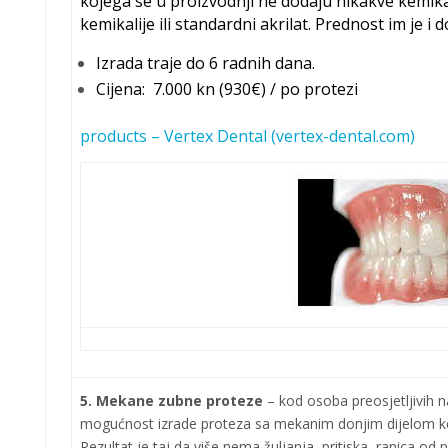
kojega se u proizvodnji ne dodaju nikakve kemikali
kemikalije ili standardni akrilat.
Prednost im je i 
Izrada traje do 6 radnih dana.
Cijena: 7.000 kn (930€) / p
o protezi
products – Vertex Dental (vertex-dental.com)
5. Mekane zubne proteze
–
kod osoba preosjetljivih 
mogućnost izrade proteza sa mekanim donjim dijelom ko
Rezultat je taj da više nema žuljanja, pritiska, ranica od 