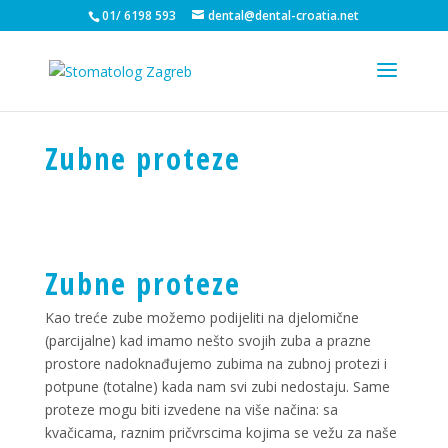
01/ 6198 593
dental@dental-croatia.net
Zubne proteze
Zubne proteze
Kao treće zube možemo podijeliti na djelomične
(parcijalne) kad imamo nešto svojih zuba a prazne
prostore nadoknađujemo zubima na zubnoj protezi i
potpune (totalne) kada nam svi zubi nedostaju. Same
proteze mogu biti izvedene na više načina: sa
kvačicama, raznim pričvrscima kojima se vežu za naše