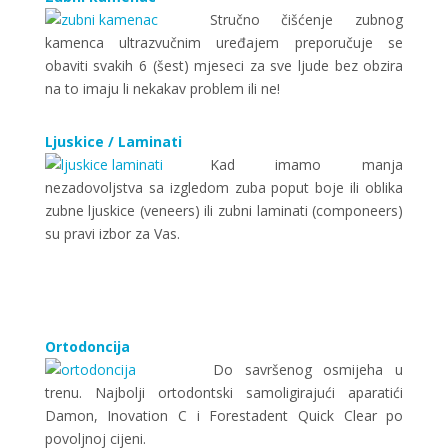
Stručno čišćenje zubnog
kamenca ultrazvučnim uređajem preporučuje se
obaviti svakih 6 (šest) mjeseci za sve ljude bez obzira
na to imaju li nekakav problem ili ne!
Ljuskice / Laminati
Kad imamo manja
nezadovoljstva sa izgledom zuba poput boje ili oblika
zubne ljuskice (veneers) ili zubni laminati (componeers)
su pravi izbor za Vas.
Ortodoncija
Do savršenog osmijeha u
trenu. Najbolji ortodontski samoligirajući aparatići
Damon, Inovation C i Forestadent Quick Clear po
povoljnoj cijeni.