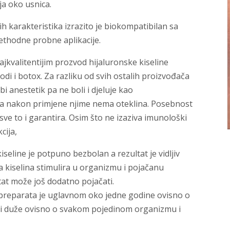
lja oko usnica.
ih karakteristika izrazito je biokompatibilan sa
rethodne probne aplikacije.
najkvalitentijim prozvod hijaluronske kiseline
odi i botox. Za razliku od svih ostalih proizvođača
i anestetik pa ne boli i djeluje kao
o da nakon primjene njime nema oteklina. Posebnost
ve to i garantira. Osim što ne izaziva imunološki
cija,
iseline je potpuno bezbolan a rezultat je vidljiv
 kiselina stimulira u organizmu i pojačanu
tat može još dodatno pojačati.
h preparata je uglavnom oko jedne godine ovisno o
ali i duže ovisno o svakom pojedinom organizmu i