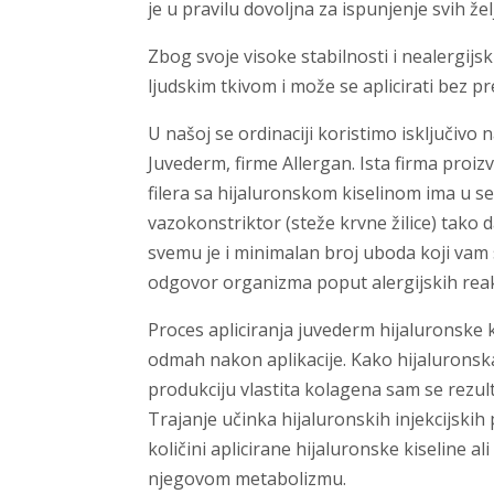
je u pravilu dovoljna za ispunjenje svih že
Zbog svoje visoke stabilnosti i nealergijsk
ljudskim tkivom i može se aplicirati bez p
U našoj se ordinaciji koristimo isključivo 
Juvederm, firme Allergan. Ista firma proizv
filera sa hijaluronskom kiselinom ima u seb
vazokonstriktor (steže krvne žilice) tak
svemu je i minimalan broj uboda koji vam s
odgovor organizma poput alergijskih reak
Proces apliciranja juvederm hijaluronske k
odmah nakon aplikacije. Kako hijaluronska
produkciju vlastita kolagena sam se rezul
Trajanje učinka hijaluronskih injekcijski
količini aplicirane hijaluronske kiseline 
njegovom metabolizmu.