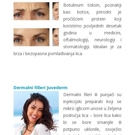
Botulinum toksin, poznatiji
kao botox, prirodni je
pročišćeni protein koji
koristimo posljednih desetak
godina u medicini,
oftalmologiji, neurologiji i
stomatologiji. Idealan je za
brza i bezopasna pomlađivanja lica.
Dermalni filleri Juvederm
Dermalni fileri ili punjači su
injekcijski preparati koji se
mikro iglicom unose u željena
područja lica – bore lica kako
bi se bore smanjile ili
potpuno uklonile, osvježio