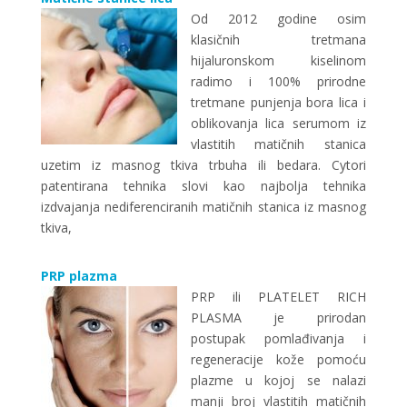
Od 2012 godine osim
klasičnih tretmana
hijaluronskom kiselinom
radimo i 100% prirodne
tretmane punjenja bora lica i
oblikovanja lica serumom iz
vlastitih matičnih stanica
uzetim iz masnog tkiva trbuha ili bedara. Cytori
patentirana tehnika slovi kao najbolja tehnika
izdvajanja nediferenciranih matičnih stanica iz masnog
tkiva,
PRP plazma
PRP ili PLATELET RICH
PLASMA je prirodan
postupak pomlađivanja i
regeneracije kože pomoću
plazme u kojoj se nalazi
manji broj vlastitih matičnih