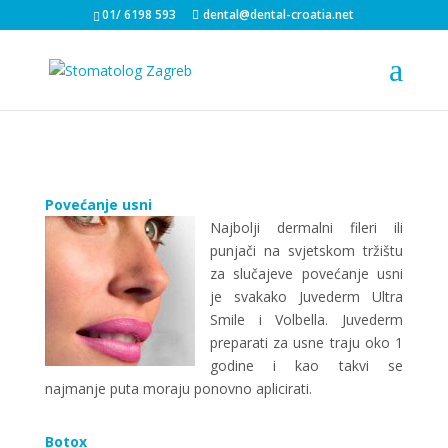
01/ 6198 593
dental@dental-croatia.net
Povećanje usni
Najbolji dermalni fileri ili
punjači na svjetskom tržištu
za slučajeve povećanje usni
je svakako Juvederm Ultra
Smile i Volbella. Juvederm
preparati za usne traju oko 1
godine i kao takvi se
najmanje puta moraju ponovno aplicirati.
Botox