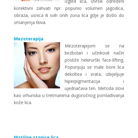
izgled lica, izvršili određeni
korektivni zahvati npr. popunio volumen jagodica,
obraza, usnica ili svih onih zona lica gdje je došlo do
smanjenja tkiva.
Mezoterapija
Mezoterapijom se na
bezbolan i učinkovit način
postiže nekirurški face-lifting.
Popunjuju se male bore lica
dekoltea i vrata, izbijeljuje
hiperpigmentacija i
ujednačava ten. Metoda slovi
kao vrhunska u tretmanima dugoročnog pomlađivanja
kože lica.
Matične stanice lica