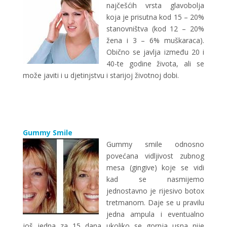
najčešćih vrsta glavobolja
koja je prisutna kod 15 – 20%
stanovništva (kod 12 – 20%
žena i 3 – 6% muškaraca).
Obično se javlja između 20 i
40-te godine života, ali se
može javiti i u djetinjstvu i starijoj životnoj dobi.
Gummy Smile
Gummy smile odnosno
povećana vidljivost zubnog
mesa (gingive) koje se vidi
kad se nasmijemo
jednostavno je rijesivo botox
tretmanom. Daje se u pravilu
jedna ampula i eventualno
još jedna za 15 dana ukoliko se gornja usna nije